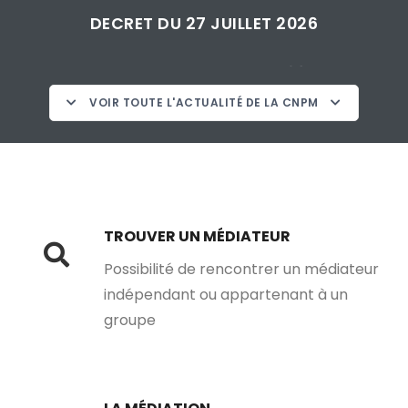
DECRET DU 27 JUILLET 2026
COLLOQUE DE CONDRIEU DU 30 AVRIL
2026
VOIR TOUTE L'ACTUALITÉ DE LA CNPM
LA CNPM PARTENAIRE DU BARREAU ET DU
TRIBUNAL JUDICIAIRE DE VIENNE POUR LA
FORMATION DES MAGISTRATS ET DES
AVOCATS
CNPM ET ROTARY
TROUVER UN MÉDIATEUR
Possibilité de rencontrer un médiateur
LA CNPM ORGANISE SON COLLOQUE
indépendant ou appartenant à un
groupe