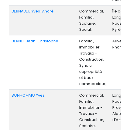
BERNABEU Yves-André
Commercial,
Île de Fr
Familial,
Langued
Scolaire,
Roussillon
Social,
Pyrénées
BERNET Jean-Christophe
Familial,
Auvergne
Immobilier -
Rhône-Al
Travaux -
Construction,
Syndic
copropriété
et baux
commerciaux,
BONHOMMO Yves
Commercial,
Langued
Familial,
Roussillo
Immobilier -
Provenc
Travaux -
Alpes-Cô
Construction,
d'Azur,
Scolaire,