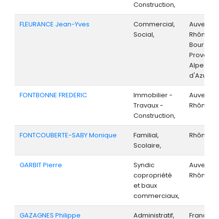
Construction,
FLEURANCE Jean-Yves
Commercial,
Auvergne
Social,
Rhône-Al
Bourgog
Provenc
Alpes-Cô
d'Azur,
FONTBONNE FREDERIC
Immobilier -
Auvergne
Travaux -
Rhône-Al
Construction,
FONTCOUBERTE-SABY Monique
Familial,
Rhône-Al
Scolaire,
GARBIT Pierre
Syndic
Auvergne
copropriété
Rhône-Al
et baux
commerciaux,
GAZAGNES Philippe
Administratif,
France