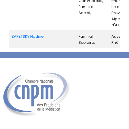
Commercial,
Rhône-Al
Familial,
Île de Fr
Social,
Provenc
Alpes-Cô
d'Azur,
ZARETSKY Nadine
Familial,
Auvergne
Scolaire,
Rhône-Al