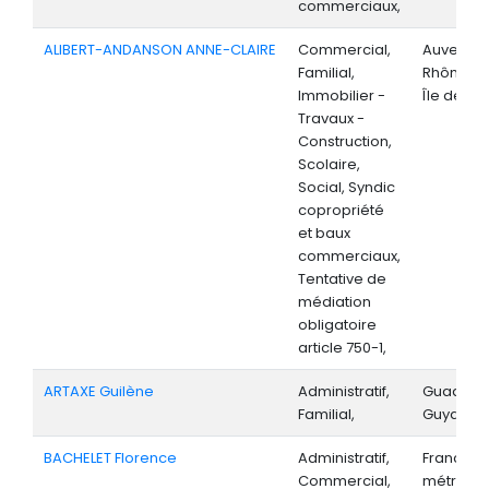
commerciaux,
ALIBERT-ANDANSON ANNE-CLAIRE
Commercial,
Auvergne
Familial,
Rhône-Al
Immobilier -
Île de Fr
Travaux -
Construction,
Scolaire,
Social, Syndic
copropriété
et baux
commerciaux,
Tentative de
médiation
obligatoire
article 750-1,
ARTAXE Guilène
Administratif,
Guadelo
Familial,
Guyane,
BACHELET Florence
Administratif,
France
Commercial,
métropoli