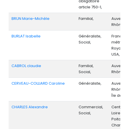
obligatoire
article 750-1,
BRUN Marie-Michèle
Familial,
Auvergne
Rhône-Al
BURLAT Isabelle
Généraliste,
France
Social,
métropoli
Royaume 
USA,
CABROL claudie
Familial,
Auvergne
Social,
Rhône-Al
CERVEAU-COLLIARD Caroline
Généraliste,
Auvergne
Rhône-Al
Île de Fr
CHARLES Alexandre
Commercial,
Centre-V
Social,
Loire, Lim
Poitou
Charentes