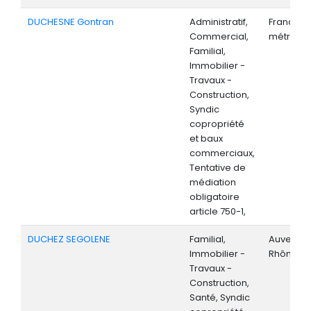
DUCHESNE Gontran
Administratif,
France
Commercial,
métropoli
Familial,
Immobilier -
Travaux -
Construction,
Syndic
copropriété
et baux
commerciaux,
Tentative de
médiation
obligatoire
article 750-1,
DUCHEZ SEGOLENE
Familial,
Auvergne
Immobilier -
Rhône-Al
Travaux -
Construction,
Santé, Syndic