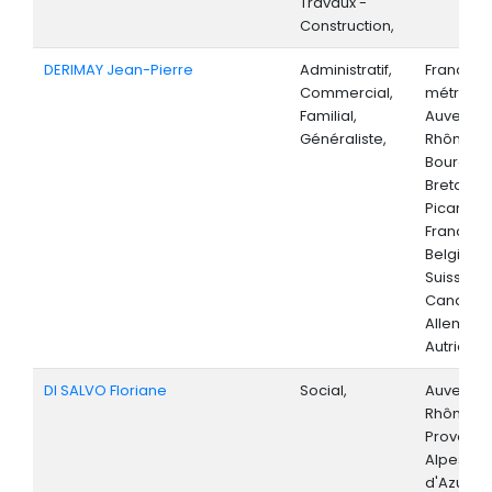
Travaux -
Construction,
DERIMAY Jean-Pierre
Administratif,
France
Commercial,
métropoli
Familial,
Auvergne
Généraliste,
Rhône-Al
Bourgog
Bretagne
Picardie, 
France,
Belgique,
Suisse,
Canada,
Allemagn
Autriche,
DI SALVO Floriane
Social,
Auvergne
Rhône-Al
Provenc
Alpes-Cô
d'Azur,