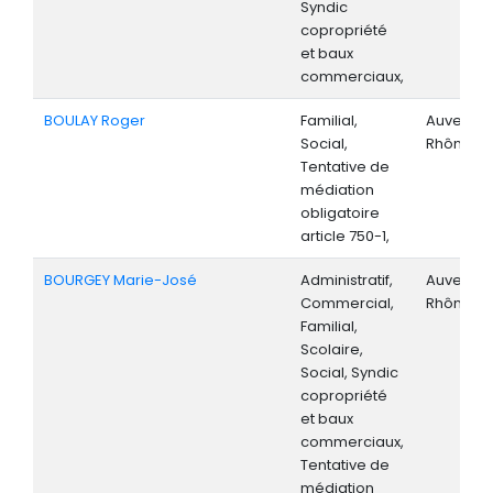
Syndic
copropriété
et baux
commerciaux,
BOULAY Roger
Familial,
Auvergne
Social,
Rhône-Al
Tentative de
médiation
obligatoire
article 750-1,
BOURGEY Marie-José
Administratif,
Auvergne
Commercial,
Rhône-Al
Familial,
Scolaire,
Social, Syndic
copropriété
et baux
commerciaux,
Tentative de
médiation