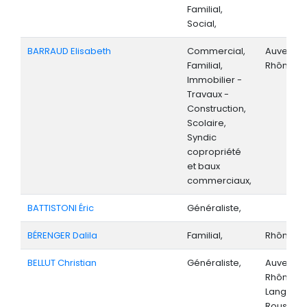
Familial,
Social,
BARRAUD Elisabeth
Commercial,
Auvergne
Familial,
Rhône-Al
Immobilier -
Travaux -
Construction,
Scolaire,
Syndic
copropriété
et baux
commerciaux,
BATTISTONI Éric
Généraliste,
BÉRENGER Dalila
Familial,
Rhône-Al
BELLUT Christian
Généraliste,
Auvergne
Rhône-Al
Langued
Roussillo