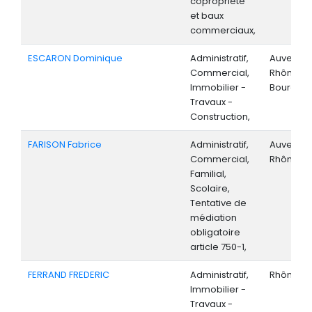
copropriété
et baux
commerciaux,
ESCARON Dominique
Administratif,
Auvergne
Commercial,
Rhône-Al
Immobilier -
Bourgog
Travaux -
Construction,
FARISON Fabrice
Administratif,
Auvergne
Commercial,
Rhône-Al
Familial,
Scolaire,
Tentative de
médiation
obligatoire
article 750-1,
FERRAND FREDERIC
Administratif,
Rhône-Al
Immobilier -
Travaux -