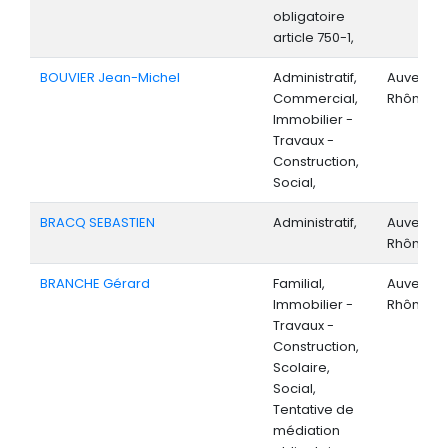
obligatoire
article 750-1,
BOUVIER Jean-Michel
Administratif,
Auvergne
Commercial,
Rhône-Al
Immobilier -
Travaux -
Construction,
Social,
BRACQ SEBASTIEN
Administratif,
Auvergne
Rhône-Al
BRANCHE Gérard
Familial,
Auvergne
Immobilier -
Rhône-Al
Travaux -
Construction,
Scolaire,
Social,
Tentative de
médiation