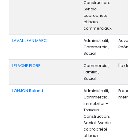
Construction,
Syndic
copropriété
et baux
commerciaux,
LAVAL JEAN MARC
Administratif,
Auvergne
Commercial,
Rhône-Al
Social,
LELACHE FLORE
Commercial,
Île de Fr
Familial,
Social,
LONJON Roland
Administratif,
France
Commercial,
métropoli
Immobilier -
Travaux -
Construction,
Social, Syndic
copropriété
et baux