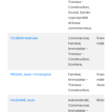
Travaux -
Construction,
Social, Syndic
copropriété
et baux
commerciaux,
TOUBKIN Nathalie
Commercial,
France
Familial,
métropoli
Immobilier -
Travaux -
Construction,
Scolaire,
TRESSEL Jean-Christophe
Familial,
France
Immobilier -
métropoli
Travaux -
Guadelo
Construction,
VAUDAINE Jean
Administratif,
Rhône-Al
Commercial,
Immobilier -