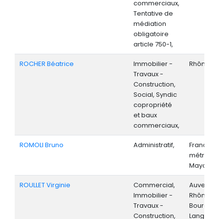
commerciaux,
Tentative de
médiation
obligatoire
article 750-1,
ROCHER Béatrice
Immobilier -
Rhône-Al
Travaux -
Construction,
Social, Syndic
copropriété
et baux
commerciaux,
ROMOLI Bruno
Administratif,
France
métropoli
Mayotte,
ROULLET Virginie
Commercial,
Auvergne
Immobilier -
Rhône-Al
Travaux -
Bourgog
Construction,
Langued