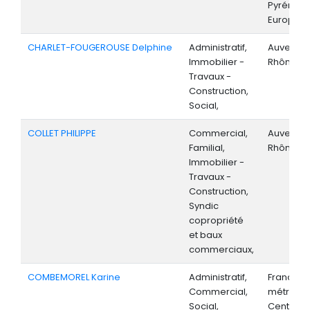
Pyrénées
Europe,
CHARLET-FOUGEROUSE Delphine
Administratif,
Auvergne
Immobilier -
Rhône-Al
Travaux -
Construction,
Social,
COLLET PHILIPPE
Commercial,
Auvergne
Familial,
Rhône-Al
Immobilier -
Travaux -
Construction,
Syndic
copropriété
et baux
commerciaux,
COMBEMOREL Karine
Administratif,
France
Commercial,
métropoli
Social,
Centre-V