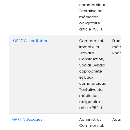
commerciaux,
Tentative de
médiation
obligatoire
article 750-1,
LOPEZ Gilles-Robert
Commercial,
France
Immobilier -
métropoli
Travaux -
Rhône-Al
Construction,
Social, Syndic
copropriété
et baux
commerciaux,
Tentative de
médiation
obligatoire
article 750-1,
MARTIN Jacques
Administratif,
Aquitaine
Commercial,