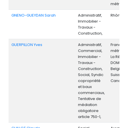
métropoli
GNENO-GUEYDAN Sarah
Administratif,
Rhône-Al
Immobilier -
Travaux -
Construction,
GUERPILLON Yves
Administratif,
France
Commercial,
métropoli
Immobilier -
La Réunio
Travaux -
DOM-TOM
Construction,
Belgique,
Social, Syndic
Suisse,
copropriété
Canada,
et baux
commerciaux,
Tentative de
médiation
obligatoire
article 750-1,