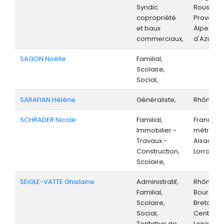
Syndic
Roussillo
copropriété
Provenc
et baux
Alpes-Cô
commerciaux,
d'Azur,
SAGON Noëlle
Familial,
Scolaire,
Social,
SARAFIAN Hélène
Généraliste,
Rhône-Al
SCHRADER Nicole
Familial,
France
Immobilier -
métropoli
Travaux -
Alsace,
Construction,
Lorraine,
Scolaire,
SEIGLE-VATTE Ghislaine
Administratif,
Rhône-Al
Familial,
Bourgog
Scolaire,
Bretagne
Social,
Centre-V
Tentative de
Loire, Als