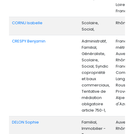
Loire, Île
France,
CORNU Isabelle
Scolaire,
Rhône-Al
Social,
CRESPY Benjamin
Administratif,
France
Familial,
métropoli
Généraliste,
Auvergne
Scolaire,
Rhône-Al
Social, Syndic
Franche-
copropriété
Comté,
et baux
Langued
commerciaux,
Roussillo
Tentative de
Provenc
médiation
Alpes-Cô
obligatoire
d'Azur,
article 750-1,
DELON Sophie
Familial,
Auvergne
Immobilier -
Rhône-Al