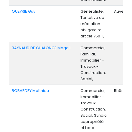
QUEYRIE Guy
Généraliste,
Auvergne
Tentative de
médiation
obligatoire
article 750-1,
RAYNAUD DE CHALONGE Magali
Commercial,
Familial,
Immobilier -
Travaux -
Construction,
Social,
ROBARDEY Matthieu
Commercial,
Rhône-Al
Immobilier -
Travaux -
Construction,
Social, Syndic
copropriété
et baux