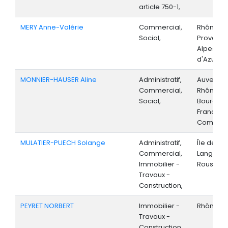
article 750-1,
MERY Anne-Valérie
Commercial,
Rhône-Al
Social,
Provenc
Alpes-Cô
d'Azur,
MONNIER-HAUSER Aline
Administratif,
Auvergne
Commercial,
Rhône-Al
Social,
Bourgog
Franche-
Comté, S
MULATIER-PUECH Solange
Administratif,
Île de Fr
Commercial,
Langued
Immobilier -
Roussillo
Travaux -
Construction,
PEYRET NORBERT
Immobilier -
Rhône-Al
Travaux -
Construction,