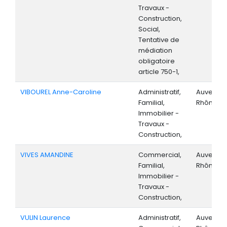
Travaux -
Construction,
Social,
Tentative de
médiation
obligatoire
article 750-1,
VIBOUREL Anne-Caroline
Administratif,
Auvergne
Familial,
Rhône-Al
Immobilier -
Travaux -
Construction,
VIVES AMANDINE
Commercial,
Auvergne
Familial,
Rhône-Al
Immobilier -
Travaux -
Construction,
VULIN Laurence
Administratif,
Auvergne