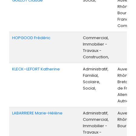
GUILLOT Claude
Social,
Auvergne
Rhône-Al
Bourgog
Franche-
Comté,
HOPGOOD Frédéric
Commercial,
Immobilier -
Travaux -
Construction,
KLECK–LEFORT Katherine
Administratif,
Auvergne
Familial,
Rhône-Al
Scolaire,
Bretagne,
Social,
de Franc
Allemagn
Autriche,
LABARRIERE Marie-Hélène
Administratif,
Auvergne
Commercial,
Rhône-Al
Immobilier -
Bourgog
Travaux -