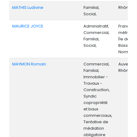
MATHIS Ludivine
Familial,
Rhône-Al
Social,
MAURICE JOYCE
Administratif,
France
Commercial,
métropoli
Familial,
Île de Fr
Social,
Basse-
Normand
MAYMON Romain
Commercial,
Auvergne
Familial,
Rhône-Al
Immobilier -
Travaux -
Construction,
Syndic
copropriété
et baux
commerciaux,
Tentative de
médiation
obligatoire