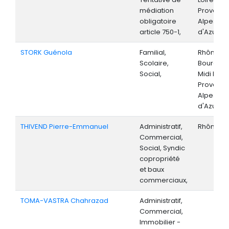
médiation
Provenc
obligatoire
Alpes-Cô
article 750-1,
d'Azur,
STORK Guénola
Familial,
Rhône-Al
Scolaire,
Bourgog
Social,
Midi Pyré
Provenc
Alpes-Cô
d'Azur,
THIVEND Pierre-Emmanuel
Administratif,
Rhône-Al
Commercial,
Social, Syndic
copropriété
et baux
commerciaux,
TOMA-VASTRA Chahrazad
Administratif,
Commercial,
Immobilier -