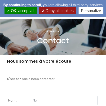
By continuing to scroll,
you are allowing all third-party services
OK, accept all
Deny all cookies
Personalize
LA CNPM
LA MÉDIATION
<
Retour
Contact
TROUVER UN MÉDIATEUR
LES DIFFÉRENTS TYPES DE MÉDIATIONS
Nous sommes à votre écoute
VEILLE JURIDIQUE
FORMATIONS
N'hésitez pas à nous contacter.
Nom :