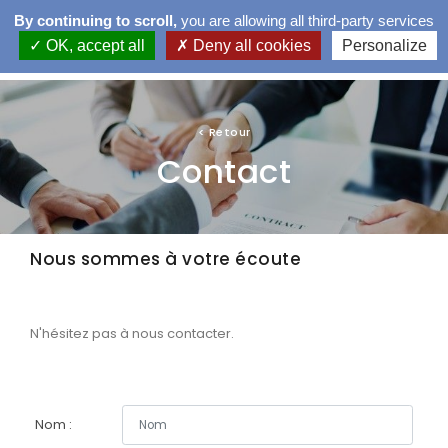
By continuing to scroll,
you are allowing all third-party services
OK, accept all
Deny all cookies
Personalize
LA CNPM
LA MÉDIATION
<
Retour
Contact
TROUVER UN MÉDIATEUR
LES DIFFÉRENTS TYPES DE MÉDIATIONS
Nous sommes à votre écoute
VEILLE JURIDIQUE
FORMATIONS
N'hésitez pas à nous contacter.
Nom :