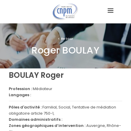
LA CNPM
LA MÉDIATION
<
Retour
Roger BOULAY
TROUVER UN MÉDIATEUR
LES DIFFÉRENTS TYPES DE MÉDIATIONS
BOULAY Roger
VEILLE JURIDIQUE
Profession :
Médiateur
FORMATIONS
Langages :
Pôles d'activité :
Familial, Social, Tentative de médiation
obligatoire article 750-1,
Domaines administratifs :
Zones géographiques d’intervention :
Auvergne, Rhône-